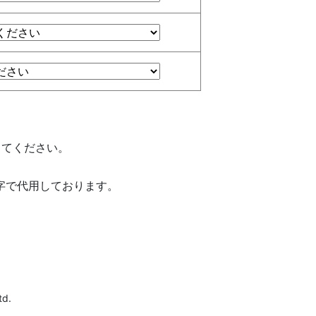
してください。
字で代用しております。
td.