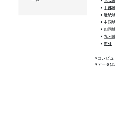
一覧
北陸
中部
近畿
中国
四国
九州
海外
※コンピ
※データ