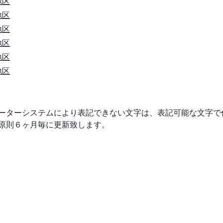
地区
地区
地区
地区
地区
地区
ューターシステムにより表記できない文字は、表記可能な文字で
は原則６ヶ月毎に更新致します。